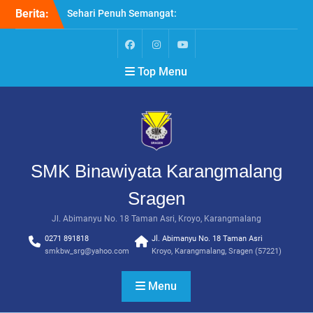
Skip
Berita:
Sehari Penuh Semangat:
to
Harmoni Belajar dan
content
Berkarya di SMK
Binawiyata
Facebook
Instagram
Youtube
Top Menu
Menapaki Langkah Baru
dengan Semangat “MPLS
Ramah”
Optimalkan Budaya
Literasi Numerasi di
Lingkungan Sekolah, SMK
Binawiyata Adakan IHT
SMK Binawiyata Karangmalang
Persiapkan Peserta Didik,
SMK Binawiyata Adakan
Sragen
Workshop Penyelarasan
Pembelajaran Berbasis
Jl. Abimanyu No. 18 Taman Asri, Kroyo, Karangmalang
Dunia Kerja
0271 891818
Jl. Abimanyu No. 18 Taman Asri
Menguatkan Kebersamaan
smkbw_srg@yahoo.com
Kroyo, Karangmalang, Sragen (57221)
dan Profesionalisme, SMK
Binawiyata Gelar
Menu
Upgrading Guru dan
Karyawan di Kampoeng