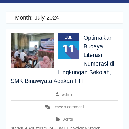
Karet Karanganyar
Month:
July 2024
Optimalkan
JUL
11
Budaya
Literasi
Numerasi di
Lingkungan Sekolah,
SMK Binawiyata Adakan IHT
admin
Leave a comment
Berita
Sragen, 4 Agustus 2024 – SMK Binawiyata Sragen