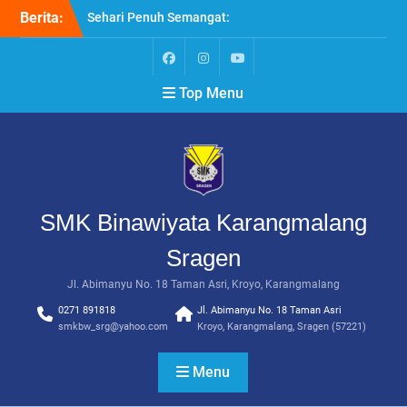
Skip
Berita:
Sehari Penuh Semangat:
to
Harmoni Belajar dan
content
Berkarya di SMK
Binawiyata
Facebook
Instagram
Youtube
Top Menu
Menapaki Langkah Baru
dengan Semangat “MPLS
Ramah”
Optimalkan Budaya
Literasi Numerasi di
Lingkungan Sekolah, SMK
Binawiyata Adakan IHT
SMK Binawiyata Karangmalang
Persiapkan Peserta Didik,
SMK Binawiyata Adakan
Sragen
Workshop Penyelarasan
Pembelajaran Berbasis
Jl. Abimanyu No. 18 Taman Asri, Kroyo, Karangmalang
Dunia Kerja
0271 891818
Jl. Abimanyu No. 18 Taman Asri
Menguatkan Kebersamaan
smkbw_srg@yahoo.com
Kroyo, Karangmalang, Sragen (57221)
dan Profesionalisme, SMK
Binawiyata Gelar
Menu
Upgrading Guru dan
Karyawan di Kampoeng